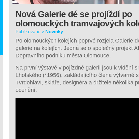
Nová Galerie dé se projíždí po
olomouckých tramvajových kol
Publikováno v
Novinky
Po olomouckých kolejích poprvé rozjela Galerie d
galerie na kolejích. Jedná se o společný projekt 
Dopravního podniku města Olomouce.
Na první výstavě v pojízdné galerii jsou k vidění
Lhotského (*1956), zakládajícího člena výtvarné 
Tvrdohlaví, skláře, designéra a držitele několika p
ocenění.