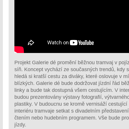
Projekt Galerie dé promění běžnou tramvaj v pojí
síň. Koncept vychází ze současných trendů, kdy s
hledá si kratší cestu za diváky, které oslovuje v m
blízkých. Galerie dé bude dodržovat jízdní řád b
linky a bude tak dostupná všem cestujícím. V inte
budou prezentovány výstavy fotografií, výtvarnéh
plastiky. V budoucnu se kromě vernisáží cestujíc
interiéru tramvaje setkat s divadelním představe
čtením nebo hudebním programem. Vše bude pr
jízdy.