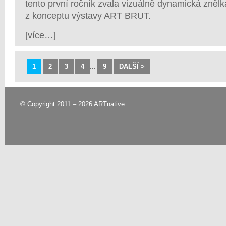
tento první ročník zvala vizuálně dynamická znělk
z konceptu výstavy ART BRUT.
[více…]
1
2
3
4
...
9
DALŠÍ >
© Copyright 2011 – 2026 ARTnative