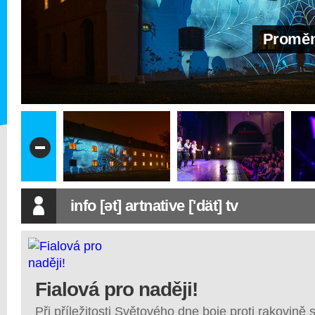
Proměni
info [ət] artnative ['dät] tv
Fialová pro naději!
Při příležitosti Světového dne boje proti rakovině s