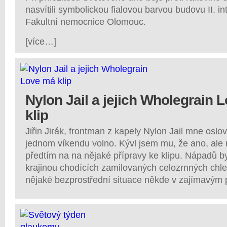
nasvítili symbolickou fialovou barvou budovu II. int
Fakultní nemocnice Olomouc.
[více…]
Nylon Jail a jejich Wholegrain 
klip
Jiřin Jirák, frontman z kapely Nylon Jail mne oslov
jednom víkendu volno. Kývl jsem mu, že ano, ale
předtím na na nějaké přípravy ke klipu. Nápadů by
krajinou chodících zamilovaných celozrnných chl
nějaké bezprostřední situace někde v zajímavým 