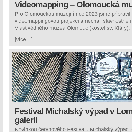
Videomapping – Olomoucká mu
Pro Olomouckou muzejní noc 2023 jsme připravili
videomappingovou projekci a nechali slavnostně n
Vlastivědného muzea Olomouc (kostel sv. Kláry).
[více…]
Festival Michalský výpad v Lo
galerii
Novinkou červnového Festivalu Michalský výpad 2