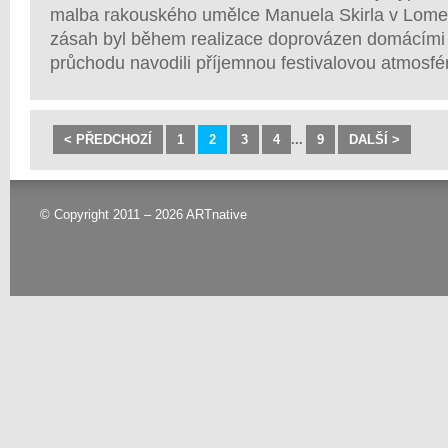
malba rakouského umělce Manuela Skirla v Lomené
zásah byl během realizace doprovázen domácími D
průchodu navodili příjemnou festivalovou atmosfé
< PŘEDCHOZÍ
1
2
3
4
...
9
DALŠÍ >
© Copyright 2011 – 2026 ARTnative