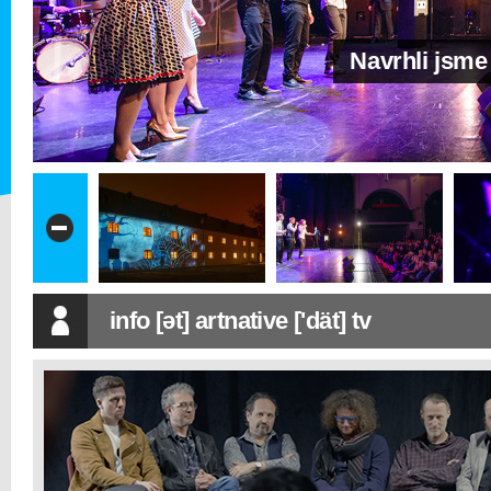
Navrhli jsme
info [ət] artnative ['dät] tv