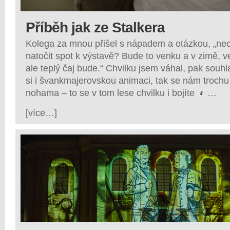
Příběh jak ze Stalkera
Kolega za mnou přišel s nápadem a otázkou, „n
natočit spot k výstavě? Bude to venku a v zimě, ve
ale teplý čaj bude.“ Chvilku jsem váhal, pak souhla
si i švankmajerovskou animaci, tak se nám troch
nohama – to se v tom lese chvilku i bojíte
…
[více…]