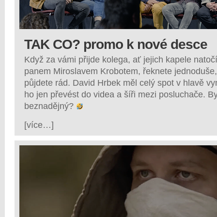
TAK CO? promo k nové desce
Když za vámi přijde kolega, ať jejich kapele natoč
panem Miroslavem Krobotem, řeknete jednoduše,
půjdete rád. David Hrbek měl celý spot v hlavě vy
ho jen převést do videa a šíři mezi posluchače. By
beznadějný?
[více…]