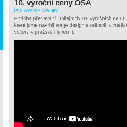
10. výroční ceny OSA
Publikováno v
Novinky
Podoba předávání jubilejních 10. výročních cen O
které jsme navrhli stage design a odbavili vizual
večera v pražské Hybernii.